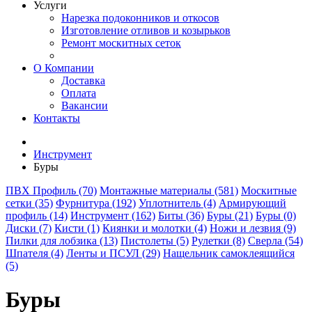
Услуги
Нарезка подоконников и откосов
Изготовление отливов и козырьков
Ремонт москитных сеток
О Компании
Доставка
Оплата
Вакансии
Контакты
Инструмент
Буры
ПВХ Профиль (70)
Монтажные материалы (581)
Москитные
сетки (35)
Фурнитура (192)
Уплотнитель (4)
Армирующий
профиль (14)
Инструмент (162)
Биты (36)
Буры (21)
Буры (0)
Диски (7)
Кисти (1)
Киянки и молотки (4)
Ножи и лезвия (9)
Пилки для лобзика (13)
Пистолеты (5)
Рулетки (8)
Сверла (54)
Шпателя (4)
Ленты и ПСУЛ (29)
Нащельник самоклеящийся
(5)
Буры