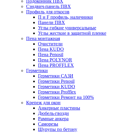
Подоконник ПВХ
Сэндвич-панель ПВХ
Профиль для откосов
П и F профиль, наличники
Панели ПВХ
Углы гибкие универсальные
Углы жесткие в защитной пленке
Пена монтажная
Очистители
Пена KUDO
Пена Penosil
Пена POLYNOR
Пена PROFFLEX
Герметики
Герметики САЗИ
Герметики Penosil
Герметики KUDO
Герметики Profflex
Герметики Ремонт на 100%
Крепеж для окон
Анкерные пластины
Дюбель-гвозди
Рамные анкера
Саморезы
Шурупы по бетону