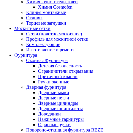
Химия, очистители, клеи
Химия Cosmofen
Клинья монтажные
Отливы
Торцевые заглушки
Москитные сетки
Сетка (полотно москитное)
Профиль для москитной сетки
Комплектующие
Изготовление и ремонт
Фурнитура
Оконная Фурнитура
Детская безопасность
Ограничители открывания
Приточный клапан
Ручки оконные
Дверная фурнитура
Дверные замки
Дверные петли
Дверные цилиндры
Дверные шпингалеты
Доводчики
Нажимные гарнитуры
Офисные ручки
Повороно-откидная фурнитура REZE