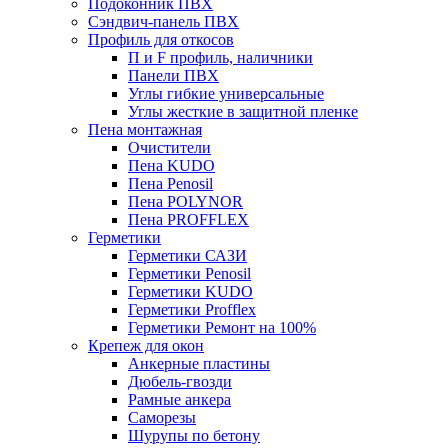
Подоконник ПВХ
Сэндвич-панель ПВХ
Профиль для откосов
П и F профиль, наличники
Панели ПВХ
Углы гибкие универсальные
Углы жесткие в защитной пленке
Пена монтажная
Очистители
Пена KUDO
Пена Penosil
Пена POLYNOR
Пена PROFFLEX
Герметики
Герметики САЗИ
Герметики Penosil
Герметики KUDO
Герметики Profflex
Герметики Ремонт на 100%
Крепеж для окон
Анкерные пластины
Дюбель-гвозди
Рамные анкера
Саморезы
Шурупы по бетону