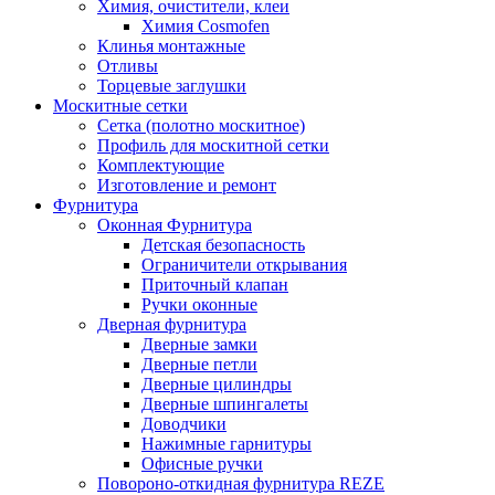
Химия, очистители, клеи
Химия Cosmofen
Клинья монтажные
Отливы
Торцевые заглушки
Москитные сетки
Сетка (полотно москитное)
Профиль для москитной сетки
Комплектующие
Изготовление и ремонт
Фурнитура
Оконная Фурнитура
Детская безопасность
Ограничители открывания
Приточный клапан
Ручки оконные
Дверная фурнитура
Дверные замки
Дверные петли
Дверные цилиндры
Дверные шпингалеты
Доводчики
Нажимные гарнитуры
Офисные ручки
Повороно-откидная фурнитура REZE