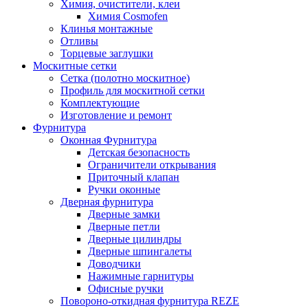
Химия, очистители, клеи
Химия Cosmofen
Клинья монтажные
Отливы
Торцевые заглушки
Москитные сетки
Сетка (полотно москитное)
Профиль для москитной сетки
Комплектующие
Изготовление и ремонт
Фурнитура
Оконная Фурнитура
Детская безопасность
Ограничители открывания
Приточный клапан
Ручки оконные
Дверная фурнитура
Дверные замки
Дверные петли
Дверные цилиндры
Дверные шпингалеты
Доводчики
Нажимные гарнитуры
Офисные ручки
Повороно-откидная фурнитура REZE