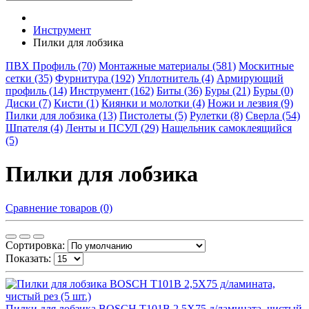
Инструмент
Пилки для лобзика
ПВХ Профиль (70)
Монтажные материалы (581)
Москитные
сетки (35)
Фурнитура (192)
Уплотнитель (4)
Армирующий
профиль (14)
Инструмент (162)
Биты (36)
Буры (21)
Буры (0)
Диски (7)
Кисти (1)
Киянки и молотки (4)
Ножи и лезвия (9)
Пилки для лобзика (13)
Пистолеты (5)
Рулетки (8)
Сверла (54)
Шпателя (4)
Ленты и ПСУЛ (29)
Нащельник самоклеящийся
(5)
Пилки для лобзика
Сравнение товаров (0)
Сортировка:
Показать:
Пилки для лобзика BOSCH T101B 2,5X75 д/ламината, чистый