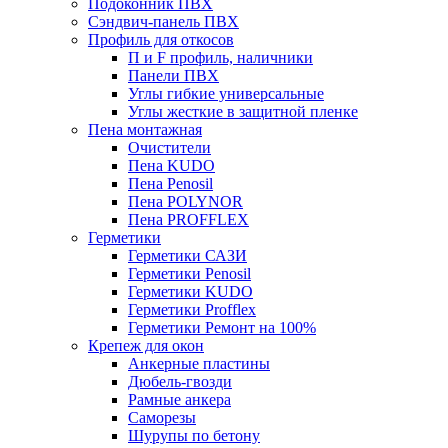
Подоконник ПВХ
Сэндвич-панель ПВХ
Профиль для откосов
П и F профиль, наличники
Панели ПВХ
Углы гибкие универсальные
Углы жесткие в защитной пленке
Пена монтажная
Очистители
Пена KUDO
Пена Penosil
Пена POLYNOR
Пена PROFFLEX
Герметики
Герметики САЗИ
Герметики Penosil
Герметики KUDO
Герметики Profflex
Герметики Ремонт на 100%
Крепеж для окон
Анкерные пластины
Дюбель-гвозди
Рамные анкера
Саморезы
Шурупы по бетону